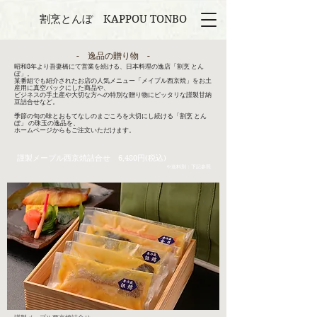
割烹とんぼ ​KAPPOU TONBO
- 逸品の贈り物 -
昭和8年より吾妻橋にて営業を続ける、日本料理の逸店「割烹 とん
ぼ」。
某番組でも紹介されたお店の人気メニュー「メイプル西京焼」をお土
産用に真空パックにした商品や、
ビジネスの手土産や大切な方への特別な贈り物にピッタリな謹製甘納
豆詰合せなど。
季節の旬の味とおもてなしのまごころを大切にし続ける「割烹 とん
ぼ」 の珠玉の逸品を、
​ホームページからもご注文いただけます。
謹製メープル西京焼詰合せ 6,480円(税込)
※送料別：下記参照