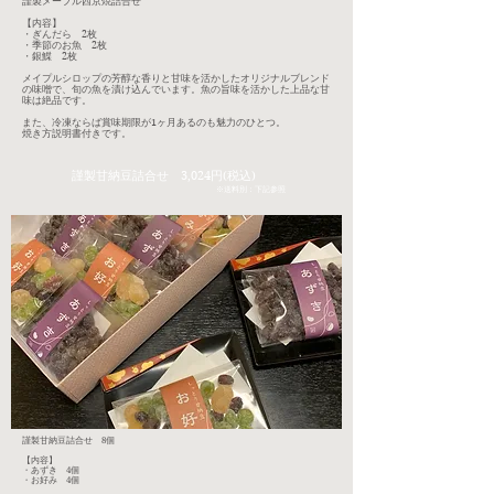
謹製メープル西京焼詰合せ
【内容】
・ぎんだら 2枚
・季節のお魚 2枚
・銀鰈 2枚
メイプルシロップの芳醇な香りと甘味を活かしたオリジナルブレンド
の味噌で、旬の魚を漬け込んでいます。魚の旨味を活かした上品な甘
味は絶品です。
また、冷凍ならば賞味期限が1ヶ月あるのも魅力のひとつ。
焼き方説明書付きです。
​謹製甘納豆詰合せ 3,024円(税込)
※送料別：下記参照
謹製甘納豆詰合せ 8個
【内容】
・あずき 4個
・お好み 4個