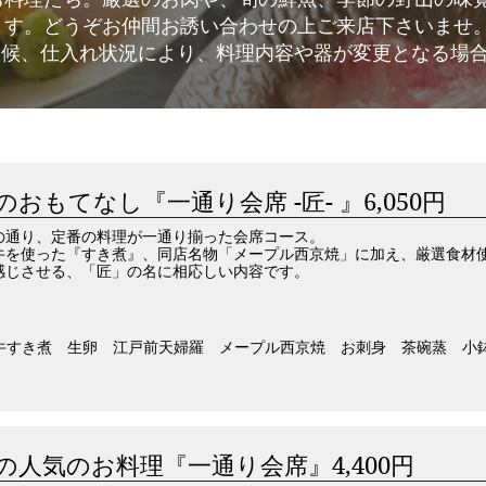
ます。どうぞお仲間お誘い合わせの上ご来店下さいませ
天候、仕入れ状況により、料理内容や器が変更となる場
のおもてなし『一通り会席 -匠- 』6,050円
の通り、定番の料理が一通り揃った会席コース。
牛を使った『すき煮』、同店名物「メープル西京焼」に加え、厳選食材
感じさせる、「匠」の名に相応しい内容です。
牛すき煮 生卵 江戸前天婦羅 メープル西京焼 お刺身 茶碗蒸 小
の人気のお料理『一通り会席』4,400円