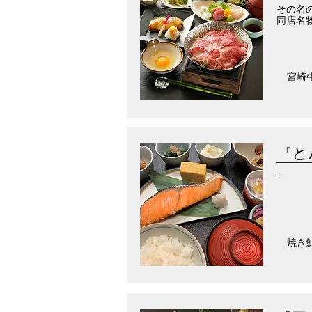
その名
同店名
宮崎
『と
-
焼き