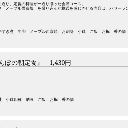
の通り、定番の料理が一通り揃った会席コース。
物「メープル西京焼」を盛り込んだ格式を感じさせる内容は、パワーラ
牛すき煮 生卵 メープル西京焼 お刺身 小鉢 ご飯 お椀 香の物
んぼの朝定食』 1,430円
鮭 小鉢四種 納豆 ご飯 お椀 香の物