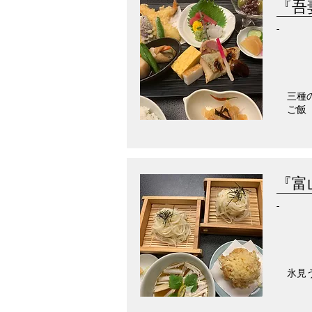
『吾
-
三種
ご飯
『富
-
氷見