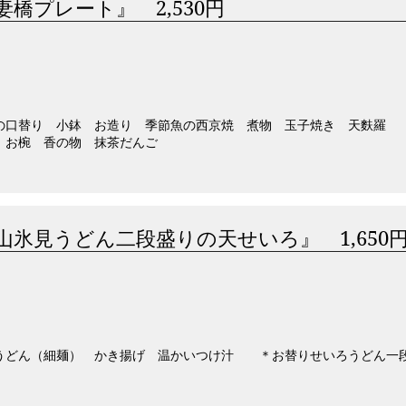
妻橋プレート』 2,530円
の口替り 小鉢 お造り 季節魚の西京焼 煮物 玉子焼き 天麩羅
 お椀 香の物 抹茶だんご
山氷見うどん二段盛りの天せいろ』 1,650
うどん（細麺） かき揚げ 温かいつけ汁 ＊お替りせいろうどん一