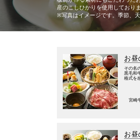
産のこしひかりを使用しており
​※写真はイメージです。季節、
お昼
その名
黒毛和
格式を
宮崎
お昼