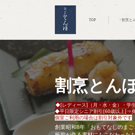
TOP
割烹と
割烹とん
◆[レディース]（月・水・金）・学
◆平日限定シニア割引[60歳以上]⇒
個室ご利用の場合は割引対象外です
創業昭和8年「おもてなしのま
板前が作る素材にもこだわった