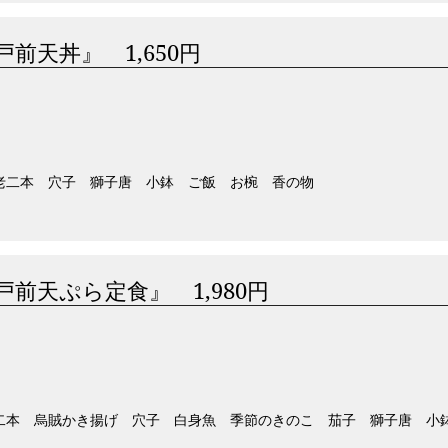
戸前天丼』 1,650円
老二本 穴子 獅子唐 小鉢 ご飯 お椀 香の物
戸前天ぷら定食』 1,980円
二本 烏賊かき揚げ 穴子 白身魚 季節のきのこ 茄子 獅子唐 小