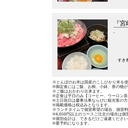
『宮
-
すき
※とんぼのお米は国産のこしひかり米を使
※御定食にはご飯、お椀、小鉢、香の物が
※ご飯はおかわり出来ます。
※定食は平日のみ【コーヒー、ウーロン茶
※土日祝日は慶事法事ならびに観光客の
※掲載価格は税込みとなります。
※ランチタイムで個室希望の場合、個室料金
※6,050円以上のコースご注文の場合は
​※個別会計は、できるだけご遠慮くださ
​※要予約になります。