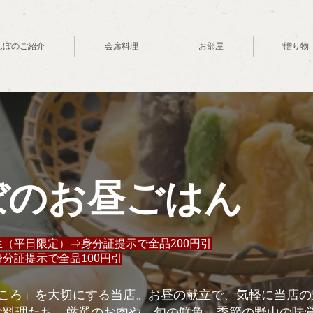
んぼのご紹介
会席料理
お部屋
贈り物
ぼのお昼ごはん
生（平日限定）⇒身分証提示で全品200円引
身分証提示で全品100円引
ごころ」を大切にする当店。お昼の献立で、気軽に当店
お料理たち。厳選のお肉や、旬の鮮魚、季節の野山の味